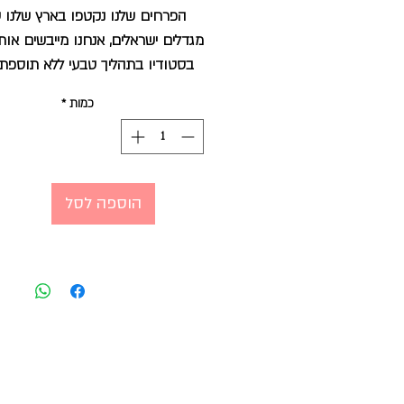
הפרחים שלנו נקטפו בארץ שלנו על
מגדלים ישראלים, אנחנו מייבשים אות
בסטודיו בתהליך טבעי ללא תוספת 
וחומרים מלאכותיים.
כמות
*
הפרחים הם חומר גלם אורגני, מת
הצבע דוהה לאט לאט עם הזמן 
נשמרים זמן רב בין חודשים לשנים
לסוג הפרח.
הוספה לסל
מומלץ למקם באזור מוצל בלי שמש