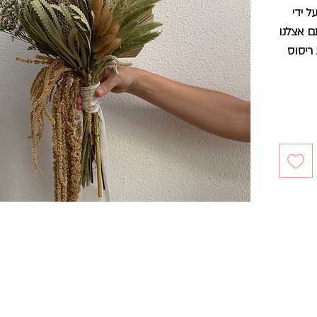
 ידי
ם אצלנו
ריסוס
כלה,
אבל
 בהתאם
 ישירה