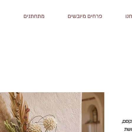
נו
פרחים מיובשים
מתחתנים
יר
צע
קסם,
ושת