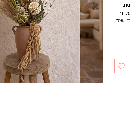
ית.
 ידי
ם אצלנו
ריסוס
כלה,
אבל
 בהתאם
ישירה.