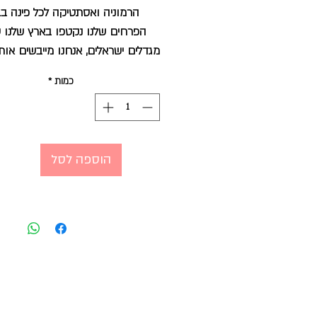
הרמוניה ואסתטיקה לכל פינה בב
הפרחים שלנו נקטפו בארץ שלנו על
מגדלים ישראלים, אנחנו מייבשים אות
בסטודיו בתהליך טבעי ללא תוספת 
כמות
*
וחומרים מלאכותיים.
הפרחים הם חומר גלם אורגני, מת
הצבע דוהה לאט לאט עם הזמן 
נשמרים זמן רב בין חודשים לשנים
הוספה לסל
לסוג הפרח .
מומלץ למקם באזור מוצל בלי שמש 